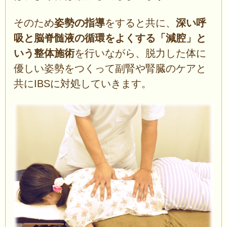
そのため
姿勢の指導
をすると共に、
深い呼
吸と脳脊髄液の循環をよくする「減腔」と
いう整体施術
を行いながら、脱力した体に
優しい姿勢をつくって副腎や腎臓のケアと
共にIBSに対処していきます。