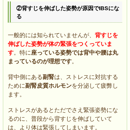
②背すじを伸ばした姿勢が原因でIBSにな
る
一般的には知られていませんが、
背すじを
伸ばした姿勢が体の緊張をつくっていま
す
。特に
座っている姿勢では背中や腰は丸
まっているのが理想です
。
背中側にある
副腎
は、ストレスに対抗する
ために
副腎皮質ホルモン
を分泌して疲弊し
ます。
ストレスがあるとただでさえ緊張姿勢にな
るのに、普段から背すじを伸ばしていて
は、より体は緊張してしまいます。