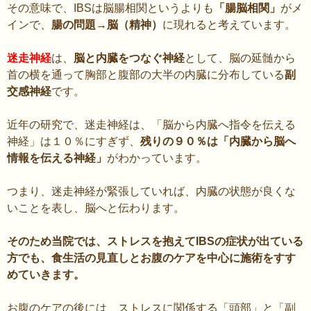
その意味で、IBSは脳腸相関というよりも
「腸脳相関」
がメ
インで、
腸の問題→脳（精神）
に現れると考えています。
迷走神経
は、
脳と内臓をつなぐ神経
として、脳の延髄から
首の横を通って胸部と腹部の大半の内臓に分布している
副
交感神経
です。
近年の研究で、迷走神経は、「脳から内臓へ指令を伝える
神経」は１０％にすぎず、
残りの９０％は「内臓から脳へ
情報を伝える神経」
がわかっています。
つまり、迷走神経が緊張していれば、内臓の状態が良くな
いことを表し、脳へと伝わります。
そのため当院では、ストレスを抱えてIBSの症状が出ている
方でも、食生活の見直しとお腹のケアを中心に施術をすす
めていきます。
お腹のケアの後には、ストレスに関係する「頭部」と「副