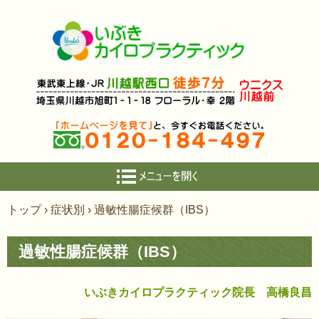
コ
トップ
›
症状別
›
過敏性腸症候群（IBS）
ン
テ
過敏性腸症候群（IBS）
ン
ツ
へ
いぶきカイロプラクティック院長 高橋良昌
ス