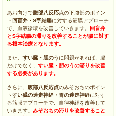
あお向けで
腹部八反応点
の下腹部のポイン
ト
回盲弁・
S字結腸
に対する筋膜アプローチ
で、血液循環を改善していきます。
回盲弁
とS字結腸の滞りを改善することが腸に対す
る根本治療となります。
また、
すい臓・
胆のう
に問題があれば、腸
だけでなく、
すい臓・胆のうの滞りを改善
する必要があります。
さらに、
腹部八反応点
のみぞおちのポイン
ト
すい臓の迷走神経・胃の迷走神経
に対す
る筋膜アプローチで、自律神経を改善して
いきます。
みぞおちの滞りを改善すること