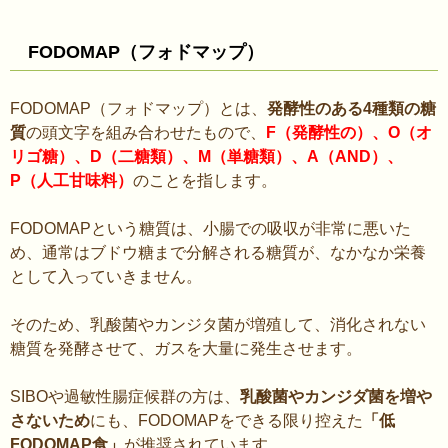
FODOMAP（フォドマップ）
FODOMAP（フォドマップ）とは、
発酵性のある4種類の糖
質
の頭文字を組み合わせたもので、
F（発酵性の）、O（オ
リゴ糖）、D（二糖類）、M（単糖類）、A（AND）、
P（人工甘味料）
のことを指します。
FODOMAPという糖質は、小腸での吸収が非常に悪いた
め、通常はブドウ糖まで分解される糖質が、なかなか栄養
として入っていきません。
そのため、乳酸菌やカンジタ菌が増殖して、消化されない
糖質を発酵させて、ガスを大量に発生させます。
SIBOや過敏性腸症候群の方は、
乳酸菌やカンジダ菌を増や
さないため
にも、FODOMAPをできる限り控えた
「低
FODOMAP食」
が推奨されています。