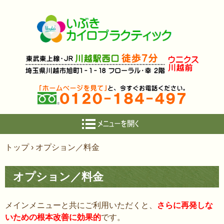
コ
トップ
›
オプション／料金
ン
テ
オプション／料金
ン
ツ
へ
メインメニューと共にご利用いただくと、
さらに再発しな
ス
いための根本改善に効果的
です。