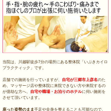
キ
ッ
プ
当院は、川越駅徒歩7分の場所にある整体院「いぶきカイロ
プラクティック」です。
店舗での施術を行っていますが、
自宅が三郷市上彦名
のた
め、マッサージ店や整体院に来院できない方や来院するの
が億劫な方へ、
自宅や職場・お泊りのホテル
に伺い施術を
させて頂いています。
座った姿勢のまま
手足や全身を整えることも可能なので、