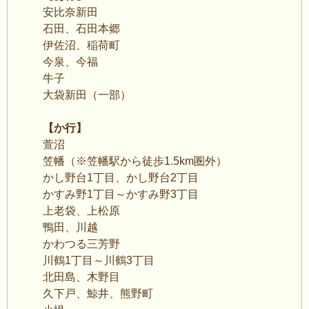
安比奈新田
石田、石田本郷
伊佐沼、稲荷町
今泉、今福
牛子
大袋新田（一部）
【か行】
萱沼
笠幡（※笠幡駅から徒歩1.5km圏外）
かし野台1丁目、かし野台2丁目
かすみ野1丁目～かすみ野3丁目
上老袋、上松原
鴨田、川越
かわつる三芳野
川鶴1丁目～川鶴3丁目
北田島、木野目
久下戸、鯨井、熊野町