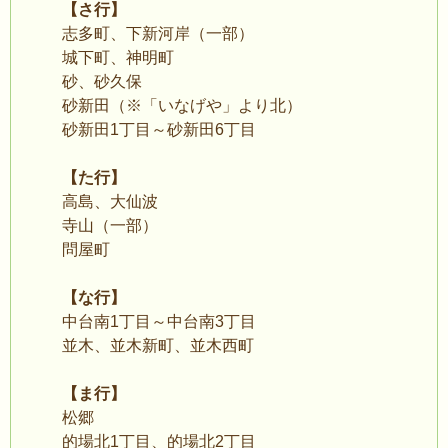
【さ行】
志多町、下新河岸（一部）
城下町、神明町
砂、砂久保
砂新田（※「いなげや」より北）
砂新田1丁目～砂新田6丁目
【た行】
高島、大仙波
寺山（一部）
問屋町
【な行】
中台南1丁目～中台南3丁目
並木、並木新町、並木西町
【ま行】
松郷
的場北1丁目、的場北2丁目