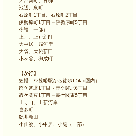
天沼新町、青柳
池辺、泉町
石原町1丁目、石原町2丁目
伊勢原町1丁目～伊勢原町5丁目
今福（一部）
上戸、上戸新町
大中居、扇河岸
大袋、大袋新田
小ヶ谷、御成町
【か行】
笠幡（※笠幡駅から徒歩1.5km圏内）
霞ケ関北1丁目～霞ケ関北6丁目
霞ケ関東1丁目～霞ケ関東5丁目
上寺山、上新河岸
喜多町
鯨井新田
小仙波、小中居、小堤（一部）