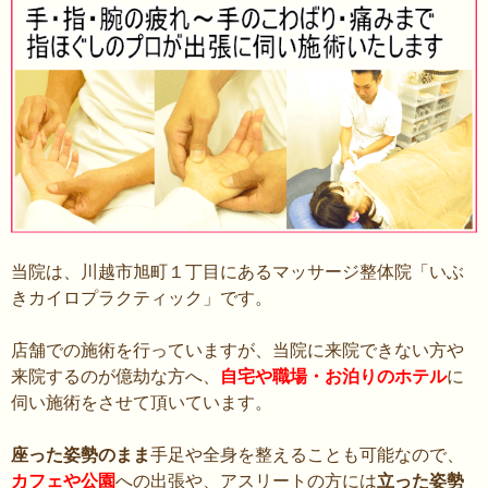
キ
ッ
プ
当院は、川越市旭町１丁目にあるマッサージ整体院「いぶ
きカイロプラクティック」です。
店舗での施術を行っていますが、当院に来院できない方や
来院するのが億劫な方へ、
自宅や職場・お泊りのホテル
に
伺い施術をさせて頂いています。
座った姿勢のまま
手足や全身を整えることも可能なので、
カフェや公園
への出張や、アスリートの方には
立った姿勢