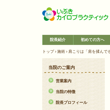
コ
院長紹介
初めての方へ
ン
テ
トップ
›
施術
›
肩こりは「肩を揉んで
ン
ツ
当院のご案内
へ
ス
キ
営業案内
ッ
当院の特徴
プ
院長プロフィール