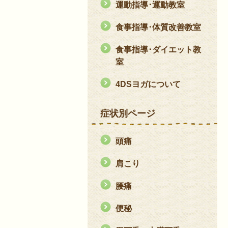
運動指導･運動教室
食事指導･体質改善教室
食事指導･ダイエット教
室
4DSヨガについて
症状別ページ
頭痛
肩こり
腰痛
便秘