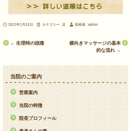
2022年1月31日
カテゴリー :
足
投稿者 : admin
投
←
生理時の頭痛
横向きマッサージの基本
的な流れ
→
稿
ナ
ビ
当院のご案内
ゲ
ー
営業案内
シ
当院の特徴
ョ
院長プロフィール
ン