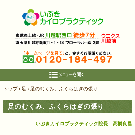
コ
トップ
›
足
›
足のむくみ、ふくらはぎの張り
ン
テ
足のむくみ、ふくらはぎの張り
ン
ツ
へ
いぶきカイロプラクティック院長 高橋良昌
ス