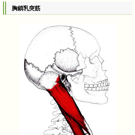
胸鎖乳突筋