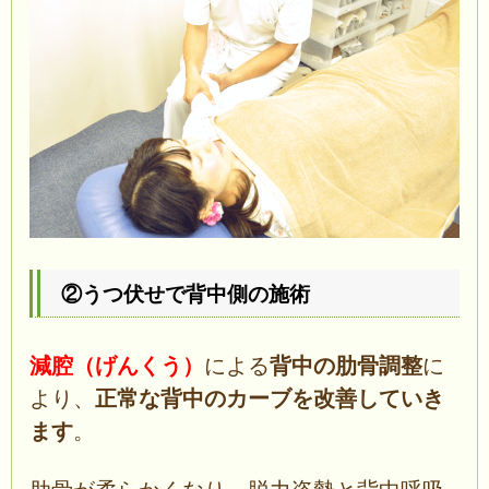
②うつ伏せで背中側の施術
減腔（げんくう）
による
背中の肋骨調整
に
より、
正常な背中のカーブを改善していき
ます
。