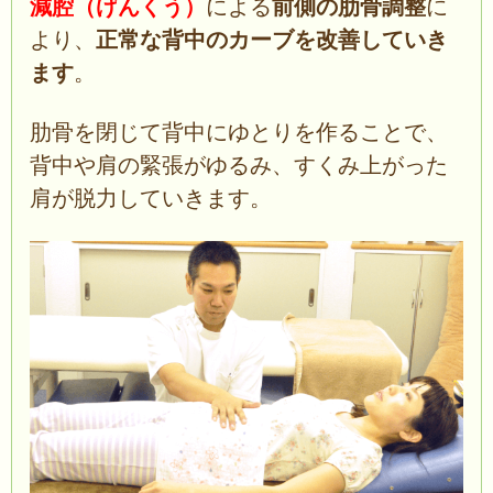
減腔（げんくう）
による
前側の肋骨調整
に
より、
正常な背中のカーブを改善していき
ます
。
肋骨を閉じて背中にゆとりを作ることで、
背中や肩の緊張がゆるみ、すくみ上がった
肩が脱力していきます。