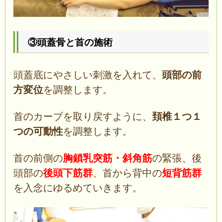
③頭蓋骨と首の施術
頭蓋底にやさしい刺激を入れて、
頭部の前
方変位
を調整します。
首のカーブを取り戻すように、
頚椎１つ１
つの可動性
を調整します。
首の前側の
胸鎖乳突筋・斜角筋
の緊張、後
頭部の
後頭下筋群
、首から背中の
短背筋群
を入念にゆるめていきます。