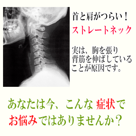
キ
ッ
プ